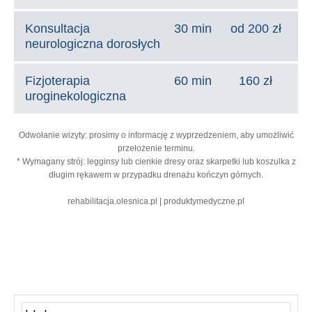
Konsultacja
30 min
od 200 zł
neurologiczna dorosłych
Fizjoterapia
60 min
160 zł
uroginekologiczna
Odwołanie wizyty: prosimy o informację z wyprzedzeniem, aby umożliwić
przełożenie terminu.
* Wymagany strój: legginsy lub cienkie dresy oraz skarpetki lub koszulka z
długim rękawem w przypadku drenażu kończyn górnych.
rehabilitacja.olesnica.pl | produktymedyczne.pl